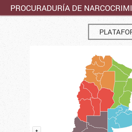
PROCURADURÍA DE NARCOCRIM
PLATAFOR
0
25
50
75
100
+